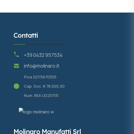
Contatti
+39 0432 957534
info@molinaro.it
P.Iva 02115670305
Cap. Soc. € 78.000,00
Num. REA UD237131
Molinaro Manufatti Srl