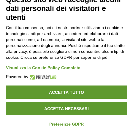
Muri Di Contenimento
dati personali dei visitatori e
utenti
Pignatte In Cemento
Con il tuo consenso, noi e i nostri partner utilizziamo i cookie e
Accessori
tecnologie simili per archiviare, accedere ed elaborare i dati
personali come, ad esempio, la visita al sito web o la
personalizzazione degli annunci. Poiché rispettiamo il tuo diritto
alla privacy, è possibile scegliere di non consentire alcuni tipi di
Certificazioni
cookie. Clicca su preferenze GDPR per saperne di più.
Visualizza la Cookie Policy Completa
Powered by
Molinaro Manufatti
punta sulla qualità certificata,
con importanti attestazioni che garantiscono
ACCETTA TUTTO
prodotti e servizi all’avanguardia nel settore del
calcestruzzo.
ACCETTA NECESSARI
Preferenze GDPR