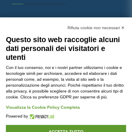
Rifiuta cookie non necessari ✕
Questo sito web raccoglie alcuni
dati personali dei visitatori e
utenti
Con il tuo consenso, noi e i nostri partner utilizziamo i cookie e
Molinaro Manufatti
punta sulla qualità certificata,
tecnologie simili per archiviare, accedere ed elaborare i dati
con importanti attestazioni che garantiscono
personali come, ad esempio, la visita al sito web o la
personalizzazione degli annunci. Poiché rispettiamo il tuo diritto
prodotti e servizi all’avanguardia nel settore del
alla privacy, è possibile scegliere di non consentire alcuni tipi di
calcestruzzo.
cookie. Clicca su preferenze GDPR per saperne di più.
Visualizza la Cookie Policy Completa
Powered by
Copyrights ©
2026 Molinaro Srl -
Privacy Policy
-
ACCETTA TUTTO