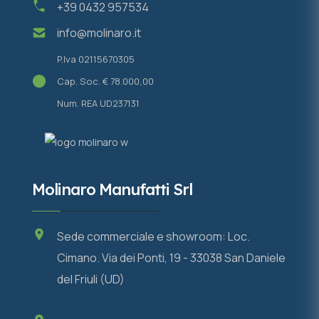
+39 0432 957534
info@molinaro.it
P.Iva 02115670305
Cap. Soc. € 78.000,00
Num. REA UD237131
Molinaro Manufatti Srl
Sede commerciale e showroom: Loc.
Cimano. Via dei Ponti, 19 - 33038 San Daniele
del Friuli (UD)