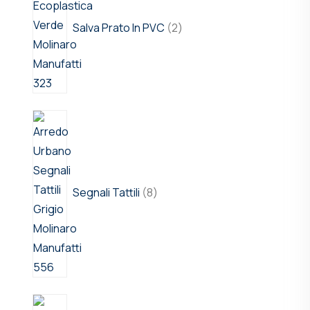
Salva Prato In PVC
2
Segnali Tattili
8