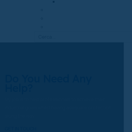
Posa in opera dei masselli
CHI SIAMO
ARTICOLI
CONTATTACI
Do You Need Any
Help?
My job is to help professionals to achieve their
industrial goals whilst having adequate protection
along the way.
GET IN TOUCH