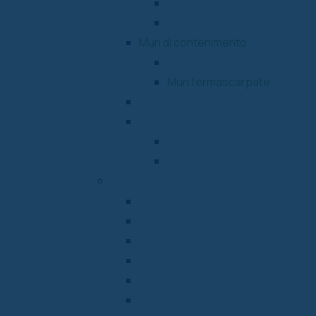
Cordoli bocciardati
Cordoli da giardino
Muri di contenimento
Blocchi in cemento
Muri fermascarpate
Pignatte in cemento
Accessori
Prodotti Per la Protezione
Prodotti per la Pulizia
INFO TECNICHE
Schede tecniche manufatti
Linee guida ASSOBETON
Qualità Certificata
Licenze d’uso cementi fotocatalitic
Normative
Opuscoli tecnici