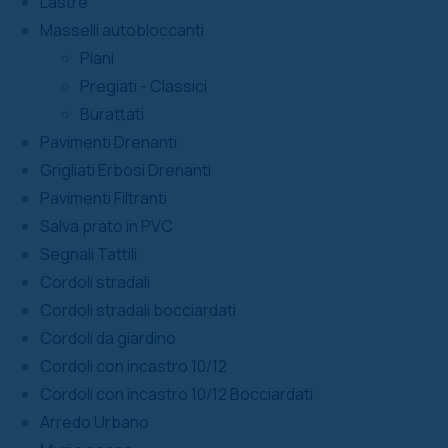
Lastre
Masselli autobloccanti
Piani
Pregiati - Classici
Burattati
Pavimenti Drenanti
Grigliati Erbosi Drenanti
Pavimenti Filtranti
Salva prato in PVC
Segnali Tattili
Cordoli stradali
Cordoli stradali bocciardati
Cordoli da giardino
Cordoli con incastro 10/12
Cordoli con incastro 10/12 Bocciardati
Arredo Urbano