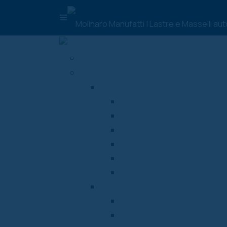
HOME
PRODOTTI
Pavimentazioni autobloccanti in 
Masselli autobloccanti
Lastre in cemento
Grigliati erbosi drenanti
Segnali tattili
Drenanti
Filtranti
Manufatti in cemento
Cordoli stradali
Arredo Urbano