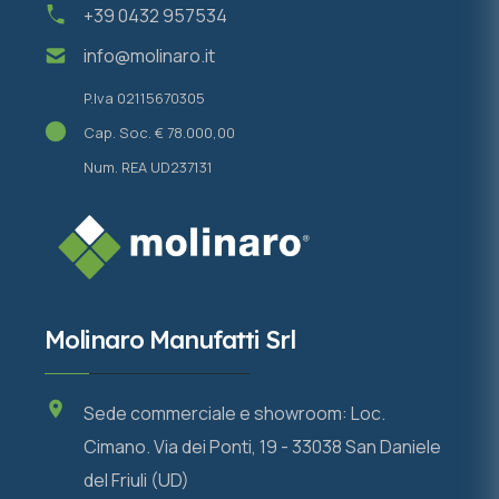
+39 0432 957534
info@molinaro.it
P.Iva 02115670305
Cap. Soc. € 78.000,00
Num. REA UD237131
Molinaro Manufatti Srl
Sede commerciale e showroom: Loc.
Cimano. Via dei Ponti, 19 - 33038 San Daniele
del Friuli (UD)