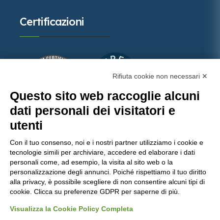
Certificazioni
Rifiuta cookie non necessari ✕
Questo sito web raccoglie alcuni
dati personali dei visitatori e
utenti
Con il tuo consenso, noi e i nostri partner utilizziamo i cookie e
Molinaro Manufatti
punta sulla qualità certificata,
tecnologie simili per archiviare, accedere ed elaborare i dati
con importanti attestazioni che garantiscono
personali come, ad esempio, la visita al sito web o la
personalizzazione degli annunci. Poiché rispettiamo il tuo diritto
prodotti e servizi all’avanguardia nel settore del
alla privacy, è possibile scegliere di non consentire alcuni tipi di
calcestruzzo.
cookie. Clicca su preferenze GDPR per saperne di più.
Visualizza la Cookie Policy Completa