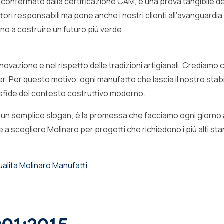
e confermato dalla certificazione CAM, è una prova tangibile d
ori responsabili ma pone anche i nostri clienti all’avanguardia del
ono a costruire un futuro più verde.
nnovazione e nel rispetto delle tradizioni artigianali. Crediamo 
rtner. Per questo motivo, ogni manufatto che lascia il nostro st
 sfide del contesto costruttivo moderno.
di un semplice slogan; è la promessa che facciamo ogni giorno ai n
 e a scegliere Molinaro per progetti che richiedono i più alti st