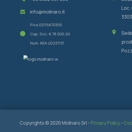
Loc. 
info@molinaro.it
33038
P.Iva 02115670305
Sede
Cap. Soc. € 78.000,00
produ
Num. REA UD237131
Pozzu
Copyrights ©
2026 Molinaro Srl -
Privacy Policy
-
Coo