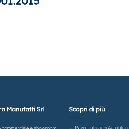
001:2015
ro Manufatti Srl
Scopri di più
Pavimentazioni Autoblocc
 commerciale e showroom: