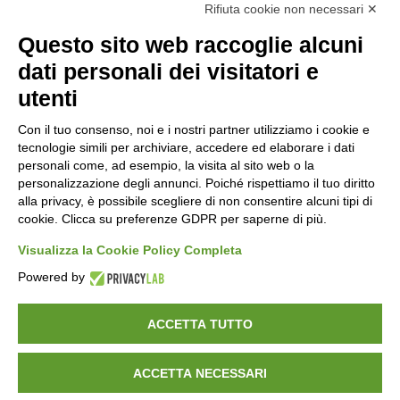
Rifiuta cookie non necessari ✕
Questo sito web raccoglie alcuni
dati personali dei visitatori e
utenti
Con il tuo consenso, noi e i nostri partner utilizziamo i cookie e
Molinaro Manufatti
punta sulla qualità certificata,
tecnologie simili per archiviare, accedere ed elaborare i dati
con importanti attestazioni che garantiscono
personali come, ad esempio, la visita al sito web o la
personalizzazione degli annunci. Poiché rispettiamo il tuo diritto
prodotti e servizi all’avanguardia nel settore del
alla privacy, è possibile scegliere di non consentire alcuni tipi di
calcestruzzo.
cookie. Clicca su preferenze GDPR per saperne di più.
Visualizza la Cookie Policy Completa
Powered by
Copyrights ©
2026 Molinaro Srl -
Privacy Policy
-
ACCETTA TUTTO
Cookie Policy
ACCETTA NECESSARI