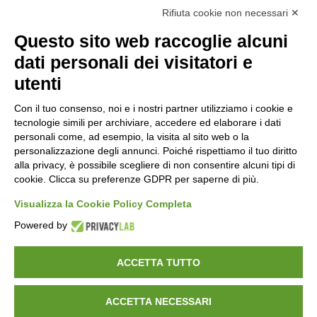
Rifiuta cookie non necessari ✕
Questo sito web raccoglie alcuni
dati personali dei visitatori e
utenti
Con il tuo consenso, noi e i nostri partner utilizziamo i cookie e
Molinaro Manufatti
punta sulla qualità certificata,
tecnologie simili per archiviare, accedere ed elaborare i dati
con importanti attestazioni che garantiscono
personali come, ad esempio, la visita al sito web o la
personalizzazione degli annunci. Poiché rispettiamo il tuo diritto
prodotti e servizi all’avanguardia nel settore del
alla privacy, è possibile scegliere di non consentire alcuni tipi di
calcestruzzo.
cookie. Clicca su preferenze GDPR per saperne di più.
Visualizza la Cookie Policy Completa
Powered by
Copyrights ©
2026 Molinaro Srl -
Privacy Policy
-
ACCETTA TUTTO
Cookie Policy
ACCETTA NECESSARI