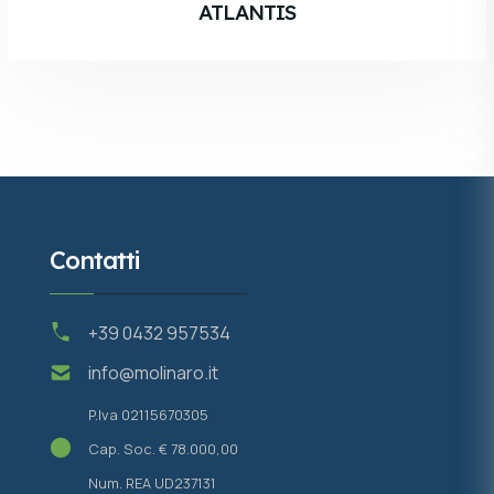
ATLANTIS
Contatti
+39 0432 957534
info@molinaro.it
P.Iva 02115670305
Cap. Soc. € 78.000,00
Num. REA UD237131