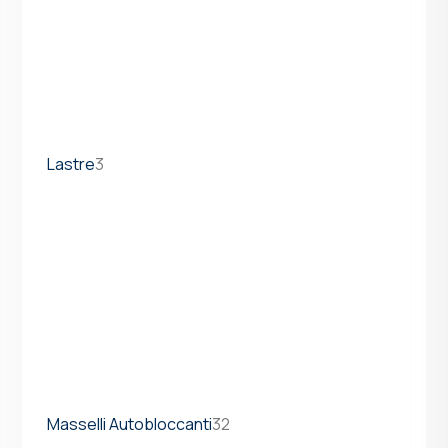
Lastre
3
Masselli Autobloccanti
32