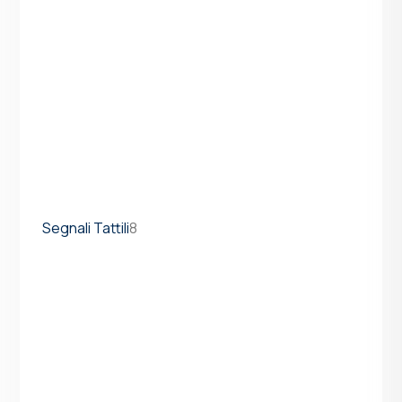
Segnali Tattili
8