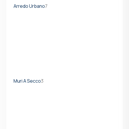
Arredo Urbano
7
Muri A Secco
3