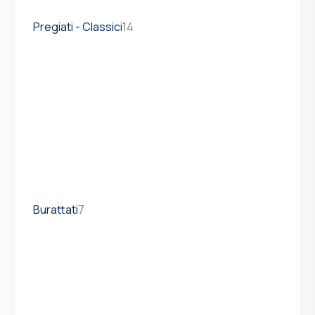
Pregiati - Classici
14
Burattati
7