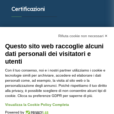
Certificazioni
Rifiuta cookie non necessari ✕
Questo sito web raccoglie alcuni
dati personali dei visitatori e
utenti
Con il tuo consenso, noi e i nostri partner utilizziamo i cookie e
Molinaro Manufatti
punta sulla qualità certificata,
tecnologie simili per archiviare, accedere ed elaborare i dati
con importanti attestazioni che garantiscono
personali come, ad esempio, la visita al sito web o la
personalizzazione degli annunci. Poiché rispettiamo il tuo diritto
prodotti e servizi all’avanguardia nel settore del
alla privacy, è possibile scegliere di non consentire alcuni tipi di
calcestruzzo.
cookie. Clicca su preferenze GDPR per saperne di più.
Visualizza la Cookie Policy Completa
Powered by