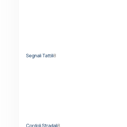
Segnali Tattili
8
Cordoli Stradali
8