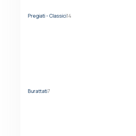
Pregiati - Classici
14
Burattati
7