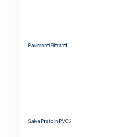
Pavimenti Filtranti
1
Salva Prato In PVC
2