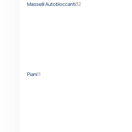
Masselli Autobloccanti
32
Piani
11