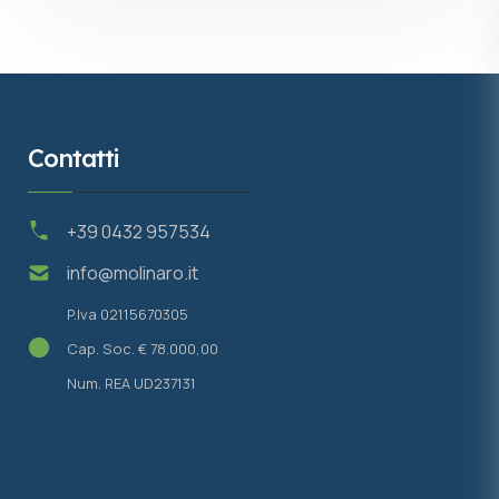
Contatti
+39 0432 957534
info@molinaro.it
P.Iva 02115670305
Cap. Soc. € 78.000,00
Num. REA UD237131