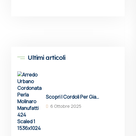
Ultimi articoli
Scopri I Cordoli Per Giardini Molinaro: Soluzioni In Cemento Resistenti, Estetiche E Sostenibili Per Delimitare Aiuole, Vialetti E Spazi Verdi Con Eleganza E Funzionalità.
6 Ottobre 2025