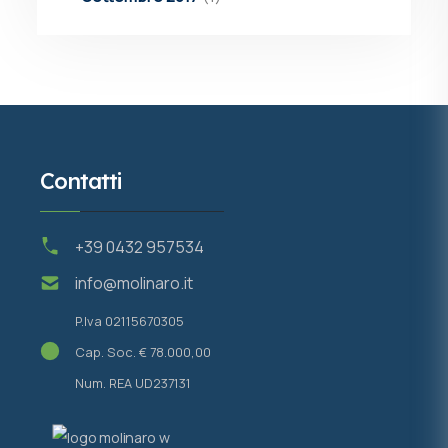
Contatti
+39 0432 957534
info@molinaro.it
P.Iva 02115670305
Cap. Soc. € 78.000,00
Num. REA UD237131