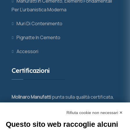
Manufatti In Cemento, Elementi Fondamentali
Per L’urbanistica Moderna
Muri Di Contenimento
Pignatte In Cemento
Accessori
Certificazioni
Molinaro Manufatti
punta sulla qualità certificata,
con importanti attestazioni che garantiscono
Rifiuta cookie non necessari ✕
prodotti e servizi all’avanguardia nel settore del
calcestruzzo.
Questo sito web raccoglie alcuni