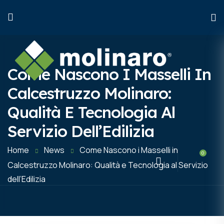
Come Nascono I Masselli In
Calcestruzzo Molinaro:
Qualità E Tecnologia Al
HOME
PRODOTTI
INFO TECNICHE
Servizio Dell’Edilizia
Home
News
Come Nascono i Masselli in
CHI SIAMO
ARTICOLI
Calcestruzzo Molinaro: Qualità e Tecnologia al Servizio
dell’Edilizia