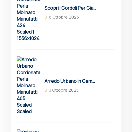
Scopri I Cordoli Per Giardini Molinaro: Soluzioni In Cemento Resistenti, Estetiche E Sostenibili Per Delimitare Aiuole, Vialetti E Spazi Verdi Con Eleganza E Funzionalità.
6 Ottobre 2025
Arredo Urbano In Cemento: Guida Completa A Soluzioni, Vantaggi E Innovazioni
3 Ottobre 2025