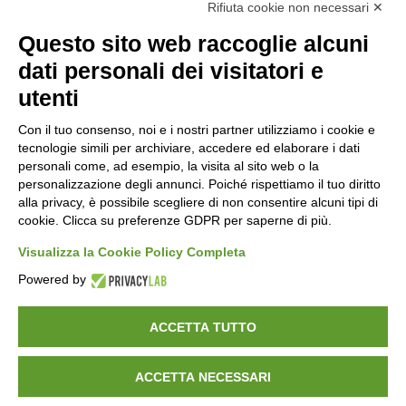
Rifiuta cookie non necessari ✕
Scopri di più
Questo sito web raccoglie alcuni
dati personali dei visitatori e
utenti
Pavimentazioni Autobloccanti In Cemento
Con il tuo consenso, noi e i nostri partner utilizziamo i cookie e
Manufatti In Cemento, Elementi Fondamentali
tecnologie simili per archiviare, accedere ed elaborare i dati
personali come, ad esempio, la visita al sito web o la
Per L’urbanistica Moderna
personalizzazione degli annunci. Poiché rispettiamo il tuo diritto
alla privacy, è possibile scegliere di non consentire alcuni tipi di
Muri Di Contenimento
cookie. Clicca su preferenze GDPR per saperne di più.
Visualizza la Cookie Policy Completa
Pignatte In Cemento
Powered by
Accessori
ACCETTA TUTTO
Certificazioni
ACCETTA NECESSARI