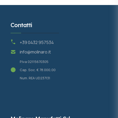
Contatti
+39 0432 957534
info@molinaro.it
P.Iva 02115670305
Cap. Soc. € 78.000,00
Num. REA UD237131