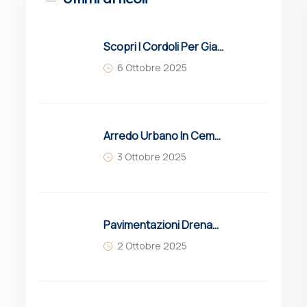
Scopri I Cordoli Per Giardini Molinaro: Soluzioni In Cemento Resistenti, Estetiche E Sostenibili Per Delimitare Aiuole, Vialetti E Spazi Verdi Con Eleganza E Funzionalità.
6 Ottobre 2025
Arredo Urbano In Cemento: Guida Completa A Soluzioni, Vantaggi E Innovazioni
3 Ottobre 2025
Pavimentazioni Drenanti Per Parcheggi: Guida Completa A Vantaggi E Soluzioni
2 Ottobre 2025