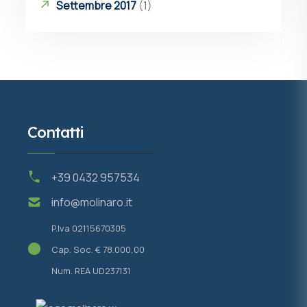
Settembre 2017
(1)
Contatti
+39 0432 957534
info@molinaro.it
P.Iva 02115670305
Cap. Soc. € 78.000,00
Num. REA UD237131