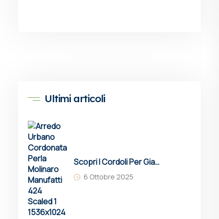
Ultimi articoli
Scopri I Cordoli Per Giardini Molinaro: Soluzioni In Cemento Resistenti, Estetiche E Sostenibili Per Delimitare Aiuole, Vialetti E Spazi Verdi Con Eleganza E Funzionalità.
6 Ottobre 2025