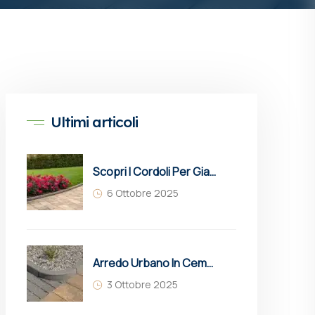
Ultimi articoli
Scopri I Cordoli Per Giardini Molinaro: Soluzioni In Cemento Resistenti, Estetiche E Sostenibili Per Delimitare Aiuole, Vialetti E Spazi Verdi Con Eleganza E Funzionalità.
6 Ottobre 2025
Arredo Urbano In Cemento: Guida Completa A Soluzioni, Vantaggi E Innovazioni
3 Ottobre 2025