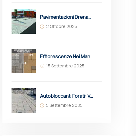
Pavimentazioni Drenanti Per Parcheggi: Guida Completa A Vantaggi E Soluzioni
2 Ottobre 2025
Efflorescenze Nei Manufatti In Cemento: Cause, Prevenzione E Soluzioni
15 Settembre 2025
Autobloccanti Forati: Vantaggi, Applicazioni E Grigliati Erbosi Drenanti Molinaro
5 Settembre 2025