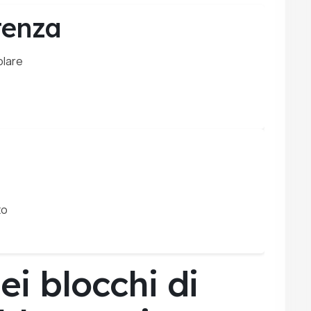
tenza
olare
to
ei blocchi di