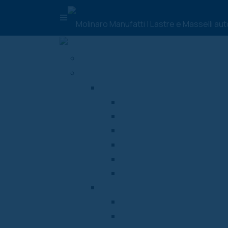
HOME
PRODOTTI
Pavimentazioni autobloccanti in 
Masselli autobloccanti
Lastre in cemento
Grigliati erbosi drenanti
Segnali tattili
Drenanti
Filtranti
Manufatti in cemento
Cordoli stradali
Arredo Urbano