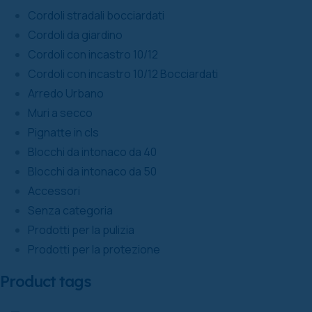
Cordoli stradali bocciardati
Cordoli da giardino
Cordoli con incastro 10/12
Cordoli con incastro 10/12 Bocciardati
Arredo Urbano
Muri a secco
Pignatte in cls
Blocchi da intonaco da 40
Blocchi da intonaco da 50
Accessori
Senza categoria
Prodotti per la pulizia
Prodotti per la protezione
Product tags