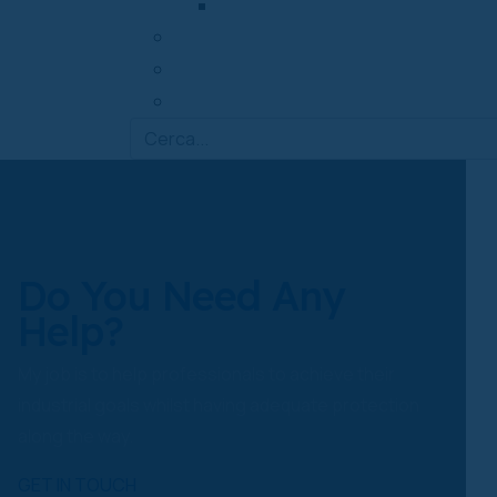
Posa in opera dei masselli
CHI SIAMO
ARTICOLI
CONTATTACI
Do You Need Any
Help?
My job is to help professionals to achieve their
industrial goals whilst having adequate protection
along the way.
GET IN TOUCH