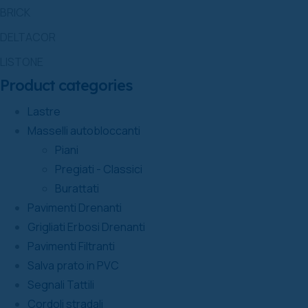
BRICK
DELTACOR
LISTONE
Product categories
Lastre
Masselli autobloccanti
Piani
Pregiati - Classici
Burattati
Pavimenti Drenanti
Grigliati Erbosi Drenanti
Pavimenti Filtranti
Salva prato in PVC
Segnali Tattili
Cordoli stradali