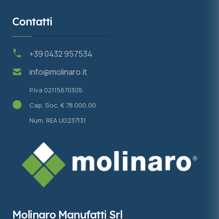
Contatti
+39 0432 957534
info@molinaro.it
P.Iva 02115670305
Cap. Soc. € 78.000,00
Num. REA UD237131
Molinaro Manufatti Srl