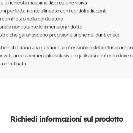
ve è richiesta massima discrezione visiva
ni perfettamente allineate con i cordoli adiacenti
con il resto della cordolatura
onale nonostante le dimensioni ridotte
astro che garantiscono precisione anche nei punti critici
ali che richiedono una gestione professionale del deflusso idri
i privati, aree commerciali esclusive e qualsiasi contesto dove
 e raffinata.
Richiedi informazioni sul prodotto