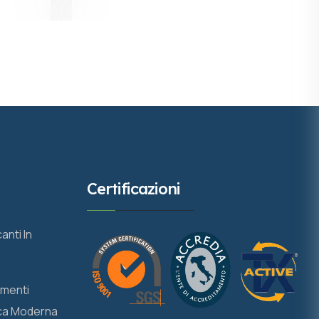
Certificazioni
anti In
ementi
ica Moderna