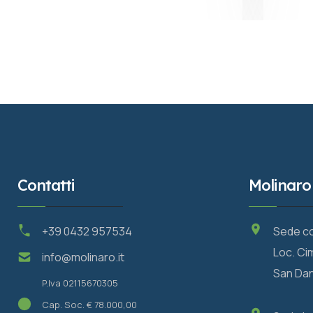
Contatti
Molinaro
+39 0432 957534
Sede c
Loc. Cim
info@molinaro.it
San Dani
P.Iva 02115670305
Cap. Soc. € 78.000,00