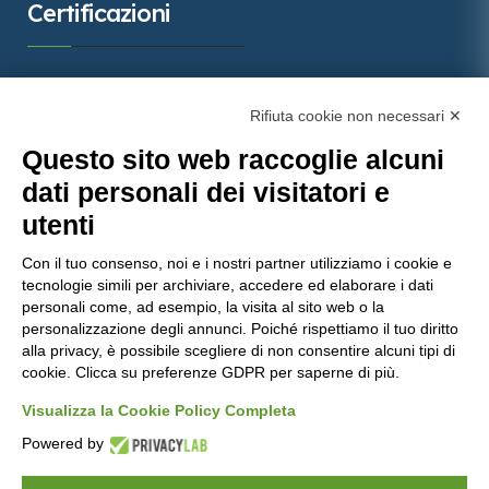
Certificazioni
Rifiuta cookie non necessari ✕
Questo sito web raccoglie alcuni
dati personali dei visitatori e
utenti
Con il tuo consenso, noi e i nostri partner utilizziamo i cookie e
tecnologie simili per archiviare, accedere ed elaborare i dati
Molinaro Manufatti
punta sulla qualità certificata, con
personali come, ad esempio, la visita al sito web o la
personalizzazione degli annunci. Poiché rispettiamo il tuo diritto
importanti attestazioni che garantiscono prodotti e
alla privacy, è possibile scegliere di non consentire alcuni tipi di
servizi all’avanguardia nel settore del calcestruzzo.
cookie. Clicca su preferenze GDPR per saperne di più.
Visualizza la Cookie Policy Completa
Powered by