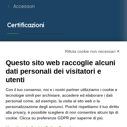
Accessori
Certificazioni
Rifiuta cookie non necessari ✕
Questo sito web raccoglie alcuni
dati personali dei visitatori e
utenti
Con il tuo consenso, noi e i nostri partner utilizziamo i cookie e
tecnologie simili per archiviare, accedere ed elaborare i dati
Molinaro Manufatti
punta sulla qualità certificata, con
personali come, ad esempio, la visita al sito web o la
personalizzazione degli annunci. Poiché rispettiamo il tuo diritto
importanti attestazioni che garantiscono prodotti e
alla privacy, è possibile scegliere di non consentire alcuni tipi di
servizi all’avanguardia nel settore del calcestruzzo.
cookie. Clicca su preferenze GDPR per saperne di più.