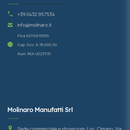
+39 0432 957534
info@molinaro.it
P.Iva 02115670305
Cap. Soc. € 78.000,00
Num. REA UD237131
Molinaro Manufatti Srl
Sede commerciale e showroom: Loc. Cimano. Via