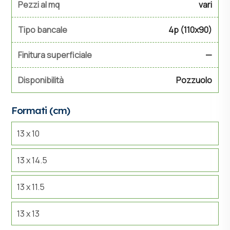
Pezzi al mq
vari
Tipo bancale
4p (110x90)
Finitura superficiale
—
Disponibilità
Pozzuolo
Formati (cm)
13 x 10
13 x 14.5
13 x 11.5
13 x 13