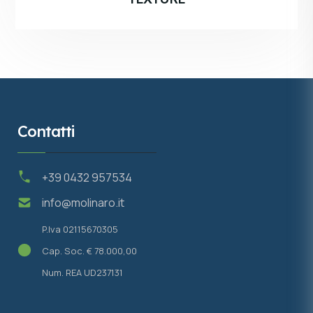
Contatti
+39 0432 957534
info@molinaro.it
P.Iva 02115670305
Cap. Soc. € 78.000,00
Num. REA UD237131