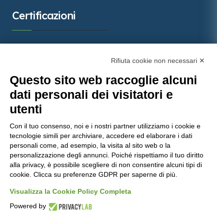
Certificazioni
Rifiuta cookie non necessari ✕
Questo sito web raccoglie alcuni
dati personali dei visitatori e
utenti
Con il tuo consenso, noi e i nostri partner utilizziamo i cookie e
tecnologie simili per archiviare, accedere ed elaborare i dati
Molinaro Manufatti
punta sulla qualità certificata, con
personali come, ad esempio, la visita al sito web o la
personalizzazione degli annunci. Poiché rispettiamo il tuo diritto
importanti attestazioni che garantiscono prodotti e
alla privacy, è possibile scegliere di non consentire alcuni tipi di
servizi all’avanguardia nel settore del calcestruzzo.
cookie. Clicca su preferenze GDPR per saperne di più.
Visualizza la Cookie Policy Completa
Powered by