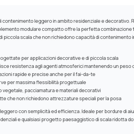
 di contenimento leggero in ambito residenziale e decorativo. R
elemento modulare compatto offre la perfetta combinazione tra f
 di piccola scala che non richiedono capacità di contenimento 
gettate per applicazioni decorative e di piccola scala
ntisce resistenza agli agenti atmosferici mantenendo un peso
ioni rapide e precise anche per il fai-da-te
urve per massima flessibilità progettuale
 vegetale, pacciamatura e materiali decorativi
otte che non richiedono attrezzature speciali per la posa
eggero con semplicità ed efficienza. Ideale per bordure di aiuole
esidenziali e qualsiasi progetto paesaggistico di scala ridotta