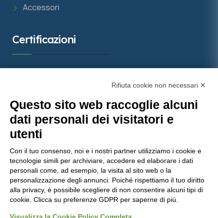
Accessori
Certificazioni
Rifiuta cookie non necessari ✕
Questo sito web raccoglie alcuni
dati personali dei visitatori e
utenti
Con il tuo consenso, noi e i nostri partner utilizziamo i cookie e
tecnologie simili per archiviare, accedere ed elaborare i dati
Molinaro Manufatti
punta sulla qualità certificata, con
personali come, ad esempio, la visita al sito web o la
personalizzazione degli annunci. Poiché rispettiamo il tuo diritto
importanti attestazioni che garantiscono prodotti e
alla privacy, è possibile scegliere di non consentire alcuni tipi di
servizi all’avanguardia nel settore del calcestruzzo.
cookie. Clicca su preferenze GDPR per saperne di più.
Visualizza la Cookie Policy Completa