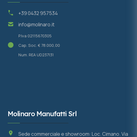
+39 0432 957534
info@molinaro.it
P.Iva 02115670305
Cap. Soc. € 78.000,00
Num. REA UD237131
Molinaro Manufatti Srl
Sede commerciale e showroom: Loc. Cimano. Via