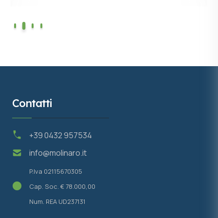
Contatti
+39 0432 957534
info@molinaro.it
P.Iva 02115670305
Cap. Soc. € 78.000,00
Num. REA UD237131