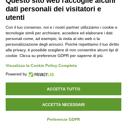
Questo sito web raccoglie alcuni
dati personali dei visitatori e
utenti
Con il tuo consenso, noi e i nostri partner utilizziamo i cookie e
tecnologie simili per archiviare, accedere ed elaborare i dati
Molinaro Manufatti
punta sulla qualità certificata, con
personali come, ad esempio, la visita al sito web o la
personalizzazione degli annunci. Poiché rispettiamo il tuo diritto
importanti attestazioni che garantiscono prodotti e
alla privacy, è possibile scegliere di non consentire alcuni tipi di
servizi all’avanguardia nel settore del calcestruzzo.
cookie. Clicca su preferenze GDPR per saperne di più.
Visualizza la Cookie Policy Completa
Powered by
Copyrights ©
2026 Molinaro Srl -
Privacy Policy
-
ACCETTA TUTTO
Cookie Policy
ACCETTA NECESSARI
Preferenze GDPR